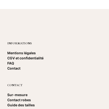
plusieurs
produit
produi
variations.
Les
options
peuvent
être
choisies
sur
la
INFORMATIONS
page
du
produit
Mentions légales
CGV et confidentialité
FAQ
Contact
CONTACT
Sur-mesure
Contact robes
Guide des tailles