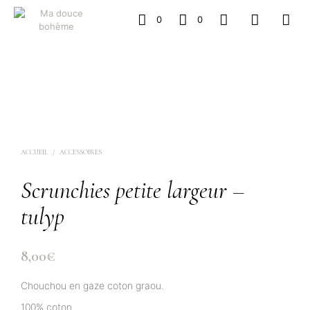
0
0
ACCUEIL
/
ACCESSOIRES
Scrunchies petite largeur –
tulyp
8,00
€
Chouchou en gaze coton graou.
100% coton