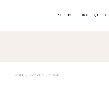
ACCUEIL
BOUTIQUE
ACCUEIL
/
ACCESSOIRES
/
TURBANS