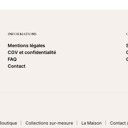
es
Les
ptions
options
euvent
peuvent
tre
être
hoisies
choisies
ur
sur
INFORMATIONS
a
la
Mentions légales
page
page
du
du
CGV et confidentialité
roduit
produit
FAQ
Contact
Boutique
Collections sur-mesure
La Maison
Contact