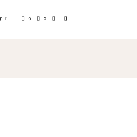
0
0
T