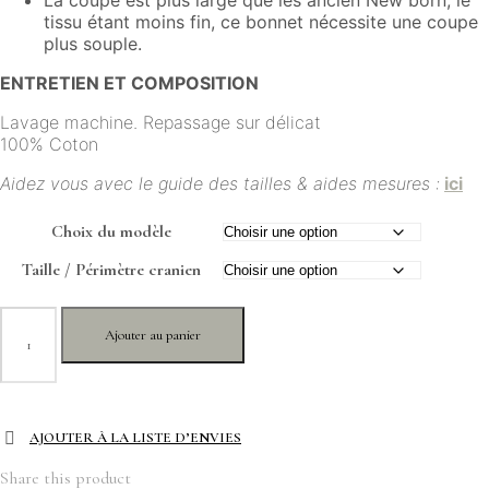
La coupe est plus large que les ancien New born, le
tissu étant moins fin, ce bonnet nécessite une coupe
plus souple.
ENTRETIEN ET COMPOSITION
Lavage machine. Repassage sur délicat
100% Coton
Aidez vous avec le guide des tailles & aides mesures :
ici
Choix du modèle
Taille / Périmètre cranien
quantité
Ajouter au panier
de
Bonnet
turban
ajouré
coton
AJOUTER À LA LISTE D’ENVIES
-
Les
Share this product