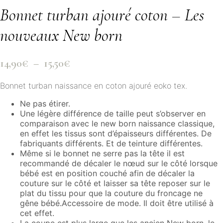
Bonnet turban ajouré coton – Les
nouveaux New born
Plage
14,90
€
–
15,50
€
de
Bonnet turban naissance en coton ajouré eoko tex.
prix :
14,90€
Ne pas étirer.
à
Une légère différence de taille peut s’observer en
comparaison avec le new born naissance classique,
15,50€
en effet les tissus sont d’épaisseurs différentes. De
fabriquants différents. Et de teinture différentes.
Même si le bonnet ne serre pas la tête il est
recommandé de décaler le nœud sur le côté lorsque
bébé est en position couché afin de décaler la
couture sur le côté et laisser sa tête reposer sur le
plat du tissu pour que la couture du froncage ne
gêne bébé.Accessoire de mode. Il doit être utilisé à
cet effet.