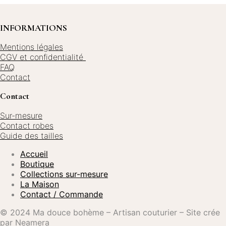
Les
être
options
choisies
peuvent
sur
INFORMATIONS
être
la
choisies
page
Mentions légales
sur
du
CGV et confidentialité
la
produit
page
FAQ
du
Contact
produit
Contact
Sur-mesure
Contact robes
Guide des tailles
Accueil
Boutique
Collections sur-mesure
La Maison
Contact / Commande
© 2024 Ma douce bohème – Artisan couturier – Site crée
par Neamera