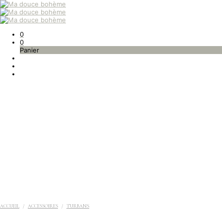
0
0
Panier
ACCUEIL
/
ACCESSOIRES
/
TURBANS