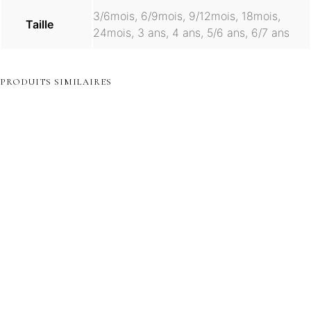
3/6mois, 6/9mois, 9/12mois, 18mois,
Taille
24mois, 3 ans, 4 ans, 5/6 ans, 6/7 ans
PRODUITS SIMILAIRES
48,00
€
Ce
CHOIX DES
produit
OPTIONS
a
105,00
€
89,00
€
Le
98,00
€
plusieurs
Le
prix
55,00
€
Ce
variations.
prix
initial
CHOIX DES
CHOIX DES
produit
p
Ce
Les
OPTIONS
OPTIONS
actuel
était :
CHOIX DES
a
produit
options
OPTIONS
est :
98,00€.
plusieurs
p
a
peuvent
variations.
v
55,00€.
plusieurs
être
Les
variations.
choisies