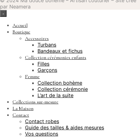
© 2024 Ma douce bohème – Artisan couturier – Site crée
par Neamera
×
Accueil
Boutique
Accessoires
Turbans
Bandeaux et fichus
Collection cérémonies enfants
Filles
Garçons
Femme
Collection bohème
Collection cérémonie
L’art de la suite
Collections sur-mesure
La Maison
Contact
Contact robes
Guide des tailles & aides mesures
Vos questions