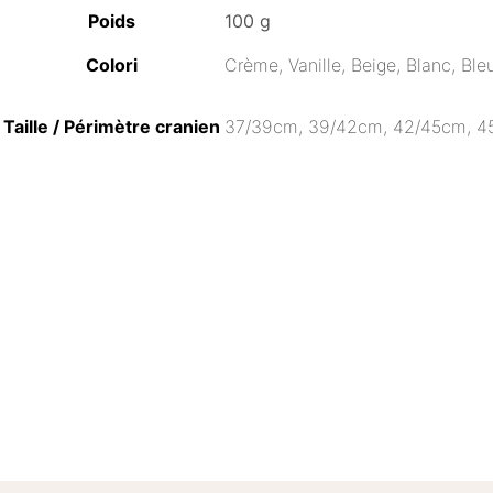
Poids
100 g
Colori
Crème, Vanille, Beige, Blanc, Ble
Taille / Périmètre cranien
37/39cm, 39/42cm, 42/45cm, 4
17,00
€
C
Plage
Ce
21,00
€
–
22,00
€
CHOIX DES OPTIONS
produit
de
a
prix :
plusieurs
21,00€
variations.
à
Les