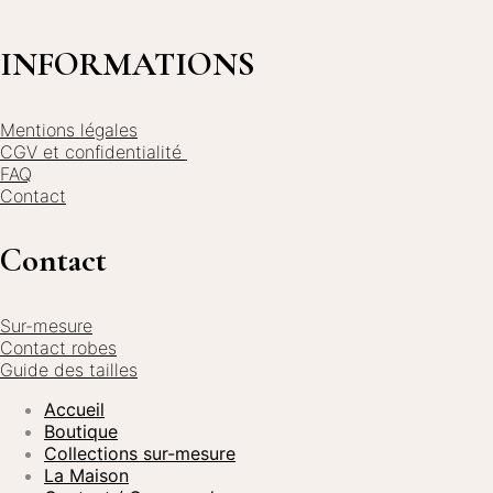
22,00€
options
peuvent
INFORMATIONS
être
choisies
sur
la
Mentions légales
page
CGV et confidentialité
du
FAQ
produit
Contact
Contact
Sur-mesure
Contact robes
Guide des tailles
Accueil
Boutique
Collections sur-mesure
La Maison