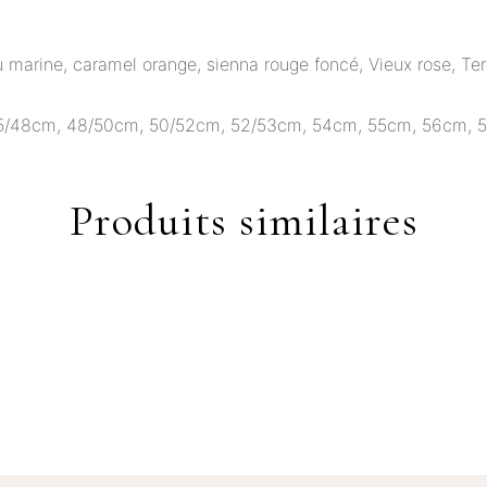
u marine, caramel orange, sienna rouge foncé, Vieux rose, Te
5/48cm, 48/50cm, 50/52cm, 52/53cm, 54cm, 55cm, 56cm, 
Produits similaires
Ce
HOIX DES OPTIONS
produit
16,00
€
CHOIX DES OPTION
a
plusieurs
variations.
Les
options