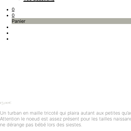
0
0
Panier
17,00
€
Un turban en maille tricoté qui plaira autant aux petites q
Attention le noeud est assez présent pour les tailles naissa
ne dérange pas bébé lors des siestes.