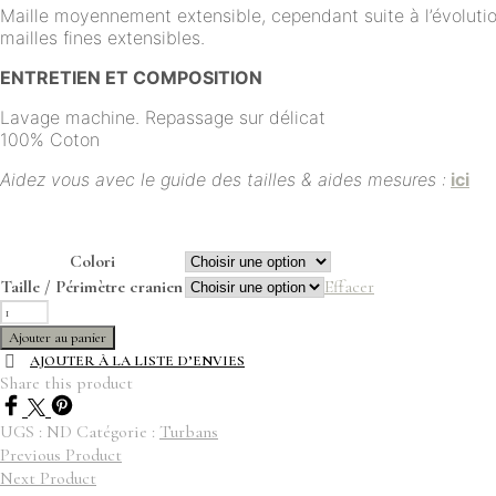
Maille moyennement extensible, cependant suite à l’évoluti
mailles fines extensibles.
ENTRETIEN ET COMPOSITION
Lavage machine. Repassage sur délicat
100% Coton
Aidez vous avec le guide des tailles & aides mesures :
ici
Colori
Taille / Périmètre cranien
Effacer
quantité
de
Ajouter au panier
Bonnet
AJOUTER À LA LISTE D’ENVIES
turban
Share this product
-
Tricot
UGS :
ND
Catégorie :
Turbans
Previous Product
Next Product