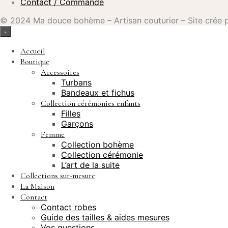
Contact / Commande
© 2024 Ma douce bohème – Artisan couturier – Site crée
×
Accueil
Boutique
Accessoires
Turbans
Bandeaux et fichus
Collection cérémonies enfants
Filles
Garçons
Femme
Collection bohème
Collection cérémonie
L’art de la suite
Collections sur-mesure
La Maison
Contact
Contact robes
Guide des tailles & aides mesures
Vos questions