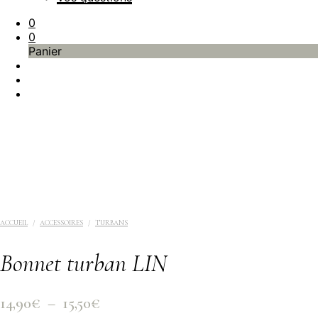
0
0
Panier
ACCUEIL
/
ACCESSOIRES
/
TURBANS
Bonnet turban LIN
Plage
14,90
€
–
15,50
€