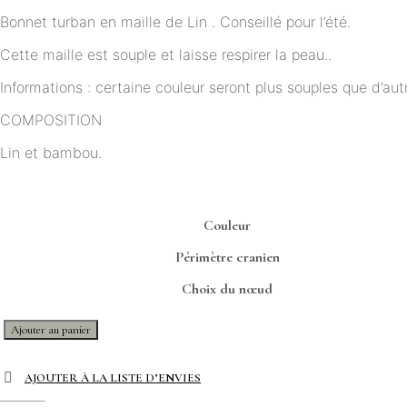
de
Bonnet turban en maille de Lin . Conseillé pour l’été.
prix :
14,90€
Cette maille est souple et laisse respirer la peau..
à
Informations : certaine couleur seront plus souples que d’aut
15,50€
COMPOSITION
Lin et bambou.
Couleur
Périmètre cranien
Choix du nœud
quantité
Ajouter au panier
de
Bonnet
AJOUTER À LA LISTE D’ENVIES
turban
LIN