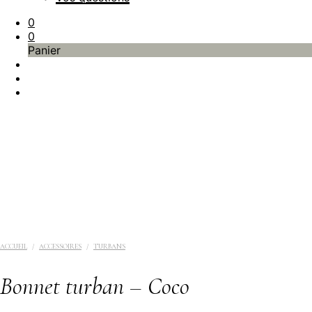
0
0
Panier
ACCUEIL
/
ACCESSOIRES
/
TURBANS
Bonnet turban – Coco