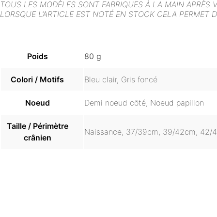
TOUS LES MODÈLES SONT FABRIQUES À LA MAIN APRÈS 
LORSQUE L’ARTICLE EST NOTÉ EN STOCK CELA PERMET D
Poids
80 g
Colori / Motifs
Bleu clair, Gris foncé
Noeud
Demi noeud côté, Noeud papillon
Taille / Périmètre
Naissance, 37/39cm, 39/42cm, 42/
crânien