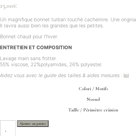
15,00
€
Un magnifique bonnet turban touché cachemire. Une original
Il ravira aussi bien les grandes que les petites.
Bonnet chaud pour l’hiver.
ENTRETIEN ET COMPOSITION
Lavage main sans frotter.
55% viscose, 22%polyamides, 26% polyester.
Aidez vous avec le guide des tailles & aides mesures :
ici
Colori / Motifs
Noeud
Taille / Périmètre crânien
quantité
Ajouter au panier
de
Bonnet