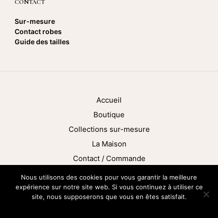
CONTACT
Sur-mesure
Contact robes
Guide des tailles
Accueil
Boutique
Collections sur-mesure
La Maison
Contact / Commande
Nous utilisons des cookies pour vous garantir la meilleure
© 2024 Ma douce bohème – Artisan couturier – Site crée
expérience sur notre site web. Si vous continuez à utiliser ce
par Neamera
site, nous supposerons que vous en êtes satisfait.
OK