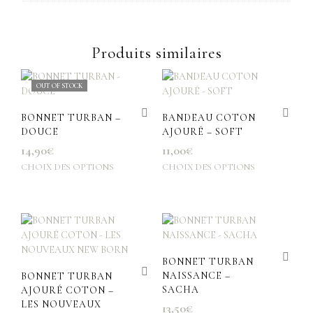
Produits similaires
OUT OF STOCK
BONNET TURBAN –
BANDEAU COTON
DOUCE
AJOURÉ – SOFT
14,90
€
11,00
€
CHOIX DES OPTIONS
CHOIX DES OPTIONS
Ce
Ce
produit
prod
a
a
plusieurs
plus
variations.
varia
Les
Les
options
opti
BONNET TURBAN
peuvent
peuv
NAISSANCE –
BONNET TURBAN
être
être
SACHA
AJOURÉ COTON –
choisies
choi
LES NOUVEAUX
13,50
€