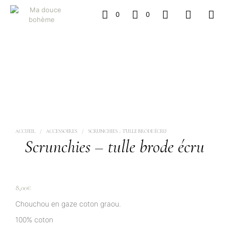
0
0
ACCUEIL
/
ACCESSOIRES
/
SCRUNCHIES – TULLE BRODE ÉCRU
Scrunchies – tulle brode écru
8,00
€
Chouchou en gaze coton graou.
100% coton