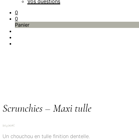
Vos questions
0
0
Panier
Scrunchies – Maxi tulle
10,00
€
Un chouchou en tulle finition dentelle.