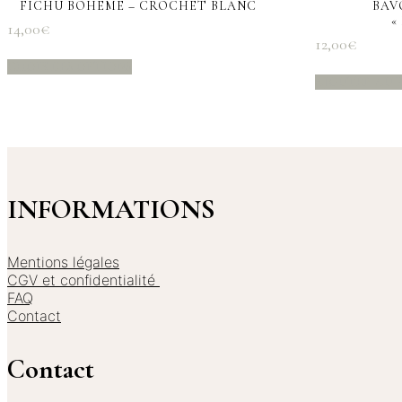
FICHU BOHEME – CROCHET BLANC
BAV
«
14,00
€
12,00
€
Ce
CHOIX DES OPTIONS
produit
AJOUTER AU 
a
plusieurs
variations.
Les
options
peuvent
être
INFORMATIONS
choisies
sur
la
Mentions légales
page
CGV et confidentialité
du
FAQ
produit
Contact
Contact