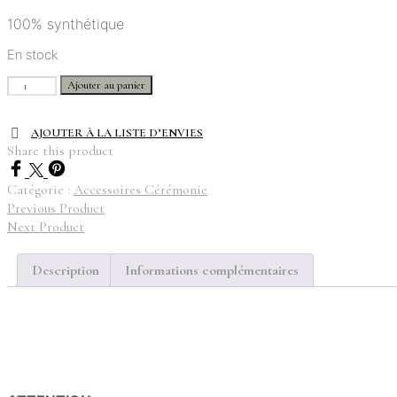
100% synthétique
En stock
quantité
Ajouter au panier
de
Scrunchies
AJOUTER À LA LISTE D’ENVIES
-
Share this product
Maxi
tulle
Catégorie :
Accessoires Cérémonie
Previous Product
Next Product
Description
Informations complémentaires