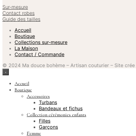
Sur-mesure
Contact robes
Guide des tailles
Accueil
Boutique
Collections sur-mesure
La Maison
Contact / Commande
© 2024 Ma douce bohème – Artisan couturier – Site cré
×
Accueil
Boutique
Accessoires
Turbans
Bandeaux et fichus
Collection cérémonies enfants
Filles
Garçons
Femme