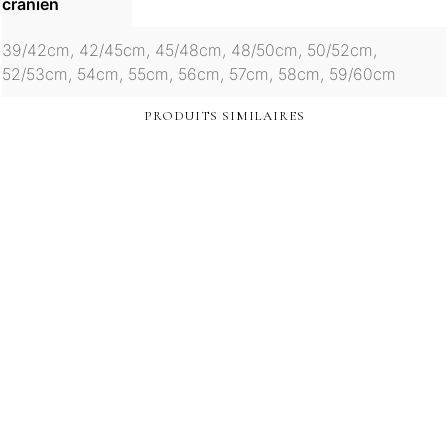
cranien
39/42cm, 42/45cm, 45/48cm, 48/50cm, 50/52cm,
52/53cm, 54cm, 55cm, 56cm, 57cm, 58cm, 59/60cm
PRODUITS SIMILAIRES
Le
Le
12,90
€
13,00
€
9,50
€
prix
prix
Ce
Ce
initial
actuel
CHOIX DES OPTIONS
CHOIX DES OPTIONS
produit
produit
était :
est :
a
a
13,00€.
9,50€.
plusieurs
plusieurs
variations.
variations.
Les
Les
options
options
peuvent
peuvent
être
être