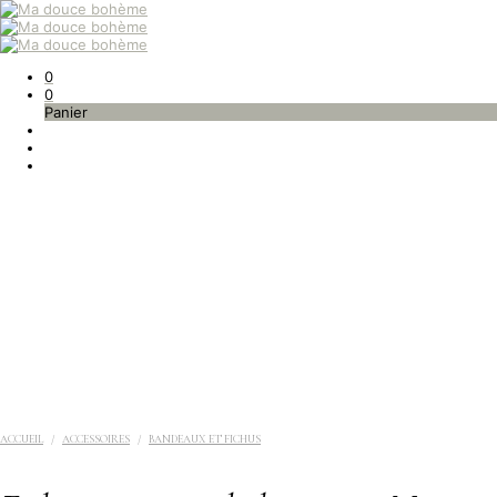
0
0
Panier
ACCUEIL
/
ACCESSOIRES
/
BANDEAUX ET FICHUS