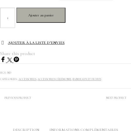
quantité
Ajouter au panier
de
Fichu
ceremonie
boheme
-
AJOUTER À LA LISTE D’ENVIES
"Margot
"
Share this product
UGS :
ND
CATÉGORIES :
ACCESSOIRES
,
ACCESSOIRES CÉRÉMONIE
,
BANDEAUX ET FICHUS
PREVIOUS PRODUCT
NEXT PRODUCT
DESCRIPTION
INFORMATIONS COMPLÉMENTAIRES