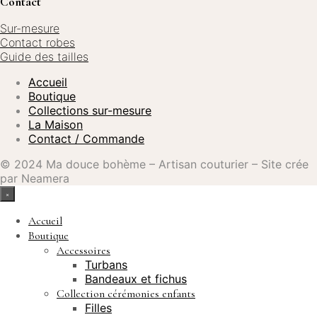
Contact
produit
Sur-mesure
Contact robes
Guide des tailles
Accueil
Boutique
Collections sur-mesure
La Maison
Contact / Commande
© 2024 Ma douce bohème – Artisan couturier – Site crée
par Neamera
×
Accueil
Boutique
Accessoires
Turbans
Bandeaux et fichus
Collection cérémonies enfants
Filles