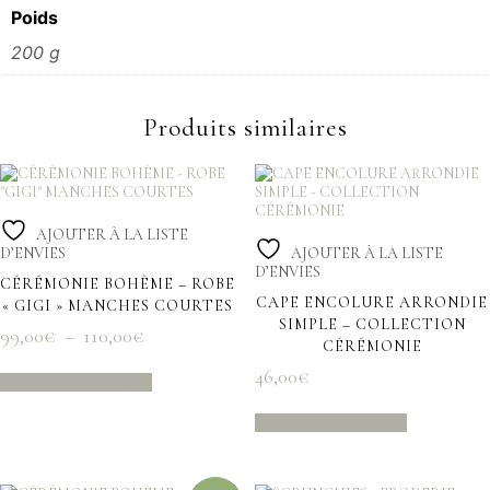
Poids
200 g
Produits similaires
AJOUTER À LA LISTE
D’ENVIES
AJOUTER À LA LISTE
D’ENVIES
CÉRÉMONIE BOHÈME – ROBE
CAPE ENCOLURE ARRONDIE
« GIGI » MANCHES COURTES
SIMPLE – COLLECTION
Plage
99,00
€
–
110,00
€
CÉRÉMONIE
de
Ce
46,00
€
prix :
CHOIX DES OPTIONS
produit
99,00€
Ce
a
CHOIX DES OPTIONS
à
produit
plusieurs
a
110,00€
variations.
plusieurs
Les