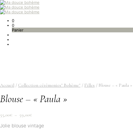
0
0
Panier
Accueil
/
Collection cérémonies" Bohème"
/
Filles
/
Blouse – « Paula »
Blouse – « Paula »
Plage
55,00
€
–
59,00
€
de
Jolie blouse vintage
prix :
55,00€