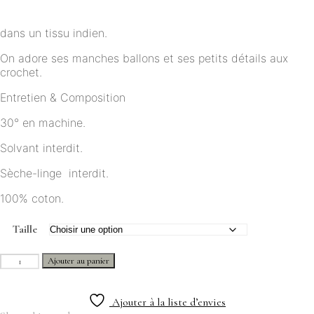
à
59,00€
dans un tissu indien.
On adore ses manches ballons et ses petits détails aux
crochet.
Entretien & Composition
30° en machine.
Solvant interdit.
Sèche-linge interdit.
100% coton.
Taille
quantité
Ajouter au panier
de
Blouse
-
Ajouter à la liste d’envies